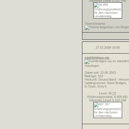
Nächster Level: 5.107.448
Themenstarter
27.02.2008
18:05
nashbridges-siu
Haudegen
Dabei seit: 22.06.2003
Beiträge: 522
Herkunft: Deutschland - Hesse
Lieblingsserien: Nash Bridges,
A-Team, Grey's
Level: 45
[?]
Erfahrungspunkte: 4.409.681
Nächster Level: 5.107.448