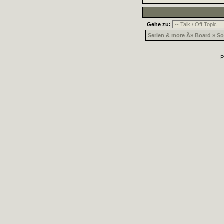
Gehe zu:
Serien & more Â» Board » Son
P