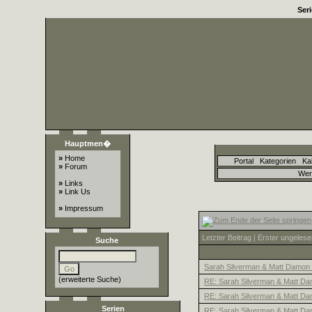
Ser
Hauptmen�
»
Home
Portal
Kategorien
Ka
»
Forum
Wer
»
Links
»
Link Us
»
Impressum
Letzter Beitrag
|
Erster ungelese
Suche
Sarah Silverman & Matt Damon
(
erweiterte Suche
)
RE: Sarah Silverman & Matt Da
RE: Sarah Silverman & Matt Da
Serien
RE: Sarah Silverman & Matt Da