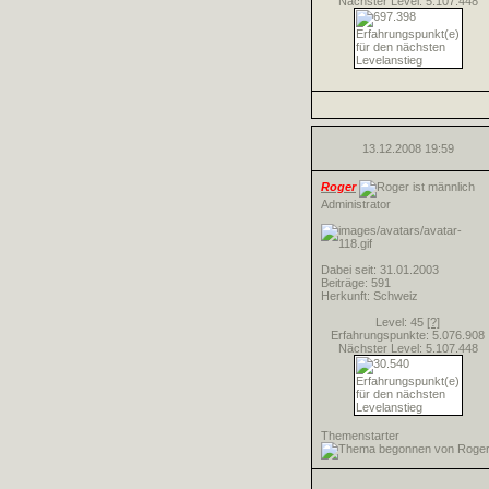
Nächster Level: 5.107.448
13.12.2008
19:59
Roger
Administrator
Dabei seit: 31.01.2003
Beiträge: 591
Herkunft: Schweiz
Level: 45
[?]
Erfahrungspunkte: 5.076.908
Nächster Level: 5.107.448
Themenstarter