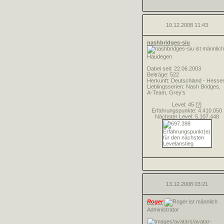
10.12.2008
11:43
nashbridges-siu
Haudegen
Dabei seit: 22.06.2003
Beiträge: 522
Herkunft: Deutschland - Hesse
Lieblingsserien: Nash Bridges,
A-Team, Grey's
Level: 45
[?]
Erfahrungspunkte: 4.410.050
Nächster Level: 5.107.448
13.12.2008
03:21
Roger
Administrator