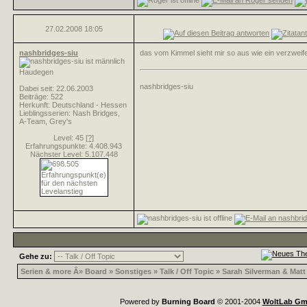
27.02.2008
18:05
nashbridges-siu
das vom Kimmel sieht mir so aus wie ein verzweif
Haudegen
nashbridges-siu
Dabei seit: 22.06.2003
Beiträge: 522
Herkunft: Deutschland - Hessen
Lieblingsserien: Nash Bridges,
A-Team, Grey's
Level: 45
[?]
Erfahrungspunkte: 4.408.943
Nächster Level: 5.107.448
Gehe zu:
Serien & more Â» Board » Sonstiges » Talk / Off Topic »
Sarah Silverman & Mat
Powered by
Burning Board
© 2001-2004
WoltLab G