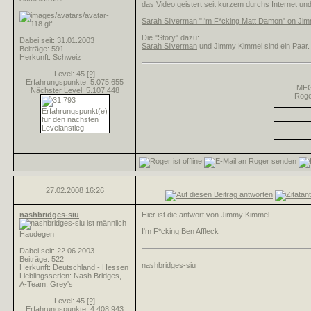
das Video geistert seit kurzem durchs Internet un
Sarah Silverman "I'm F*cking Matt Damon" on Ji
Die "Story" dazu:
Dabei seit: 31.01.2003
Sarah Silverman
und Jimmy Kimmel sind ein Paar.
Beiträge: 591
Herkunft: Schweiz
Level: 45
[?]
Erfahrungspunkte: 5.075.655
MF
Nächster Level: 5.107.448
Roge
27.02.2008
16:26
nashbridges-siu
Hier ist die antwort von Jimmy Kimmel
I'm F*cking Ben Affleck
Haudegen
Dabei seit: 22.06.2003
Beiträge: 522
nashbridges-siu
Herkunft: Deutschland - Hessen
Lieblingsserien: Nash Bridges,
A-Team, Grey's
Level: 45
[?]
Erfahrungspunkte: 4.408.943