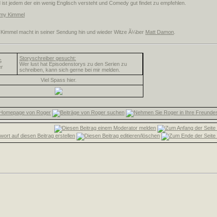
d ist jedem der ein wenig Englisch versteht und Comedy gut findet zu empfehlen.
mmy Kimmel
 Kimmel macht in seiner Sendung hin und wieder Witze Ã¼ber
Matt Damon
.
Storyschreiber gesucht:
G
Wer lust hat Episodenstorys zu den Serien zu
r
schreiben, kann sich gerne bei mir melden.
Viel Spass hier.