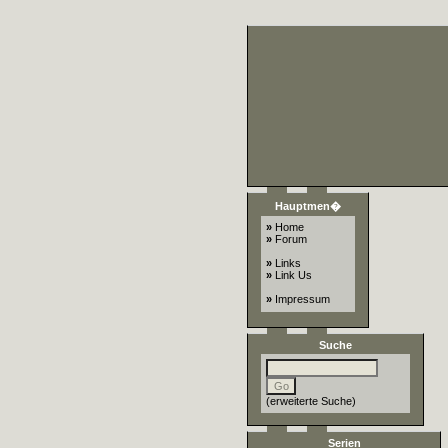
Hauptmen�
»
Home
»
Forum
»
Links
»
Link Us
»
Impressum
Suche
(
erweiterte Suche
)
Serien