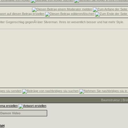
elter Gegenschlag gegenÃ¼ber Silverman. Ihres ist wesentlich besser und hat mehr Style.
Baumstruktur
|
Bret
t Damon Video
mbH