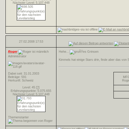
Nächster Level: 5.107.448
27.02.2008
17:53
Roger
Hehe...
Administrator
Kimmels hat einige Stars drin, finde aber das von S
Dabei seit: 31.01.2003
Beiträge: 591
MF
Herkunft: Schweiz
Roge
Level: 45
[?]
Erfahrungspunkte: 5.075.655
Nächster Level: 5.107.448
Themenstarter