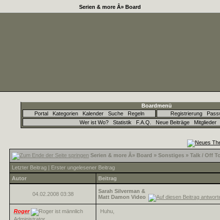
Serien & more Â» Board
Boardmenü
Portal
Kategorien
Kalender
Suche
Regeln
Registrierung
Pass
Wer ist Wo?
Statistik
F.A.Q.
Neue Beiträge
Mitglieder
Serien & more Â» Board » Sonstiges » Talk / Off 
Letzter Beitrag
|
Erster ungelesener Beitrag
Autor
Beitrag
Sarah Silverman &
04.02.2008
03:38
Matt Damon Video
Roger
Huhu,
Administrator