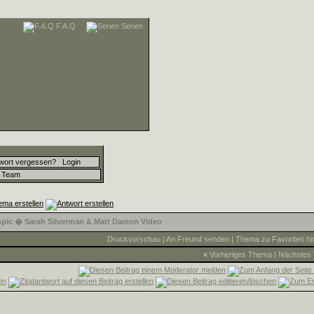
F.A.Q
Serien
wort vergessen?
Login
Team
Topic � Sarah Silverman & Matt Damon Video
Druckvorschau
|
An Freund senden
|
Thema zu Favoriten hi
«
Vorheriges Thema
|
Nächstes