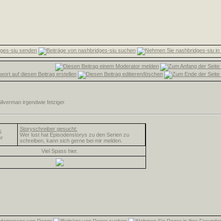
ilverman irgendwie fetziger.
Storyschreiber gesucht:
G
Wer lust hat Episodenstorys zu den Serien zu
r
schreiben, kann sich gerne bei mir melden.
Viel Spass hier.