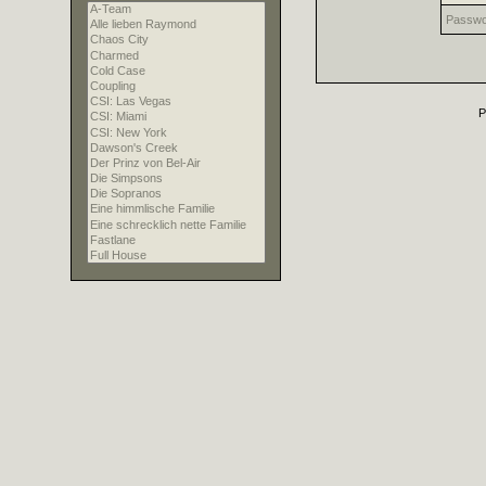
Passwo
P