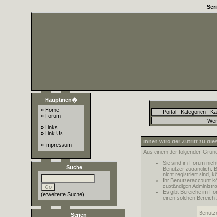
Ser
Hauptmen�
»
Home
Portal
Kategorien
Ka
»
Forum
Wer
»
Links
»
Link Us
Ihnen wird der Zutritt zu die
»
Impressum
Aus einem der folgenden Gründe
Sie sind im Forum nich
Suche
Benutzer zugänglich. B
nicht registriert sind, 
Ihr Benutzeraccount kö
zuständigen Administra
Es gibt Bereiche im Fo
(
erweiterte Suche
)
einen solchen Bereich 
Benutz
Serien