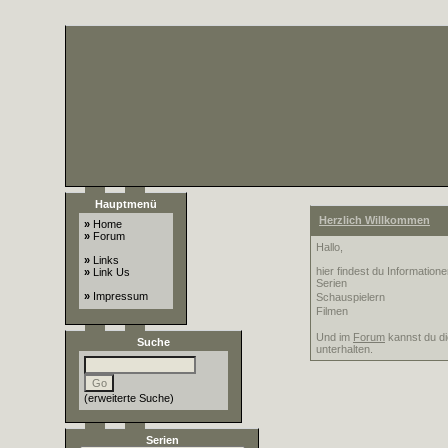
Hauptmenü
Herzlich Willkommen
»
Home
»
Forum
Hallo,
»
Links
hier findest du Informatione
»
Link Us
Serien
»
Impressum
Schauspielern
Filmen
Und im
Forum
kannst du di
Suche
unterhalten.
(
erweiterte Suche
)
Serien